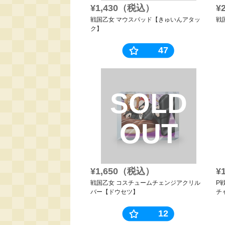
¥1,430（税込）
¥
戦国乙女 マウスパッド【きゅいんアタッ
戦
ク】
47
SOLD
OUT
¥1,650（税込）
¥
戦国乙女 コスチュームチェンジアクリル
P
バー【ドウセツ】
チ
12