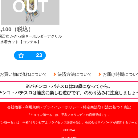
OUT
1,100（税込）
国乙女 かぎっ娘キーホルダーアクリル
er.水着カット【ヨシテル】
23
お買い物の流れについて
決済方法について
お届け時期につい
※パチンコ・パチスロは18歳になってから。
チンコ・パチスロは適度に楽しむ遊びです。のめり込みに注意しましょ
会社概要
-
利用規約
-
プライバシーポリシー
-
特定商法取引法に基づく表記
「キュイン萌ーる」は、平和／オリンピアの商標登録です。
イン萌ーる」は、平和/オリンピアよりライセンス許諾を受け、株式会社サイバードが運営するサービ
©HEIWA
©OLYMPIA