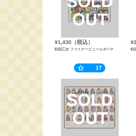
SOLD
OUT
¥1,430（税込）
¥
戦国乙女 ファスナービニールポーチ
戦
17
SOLD
OUT