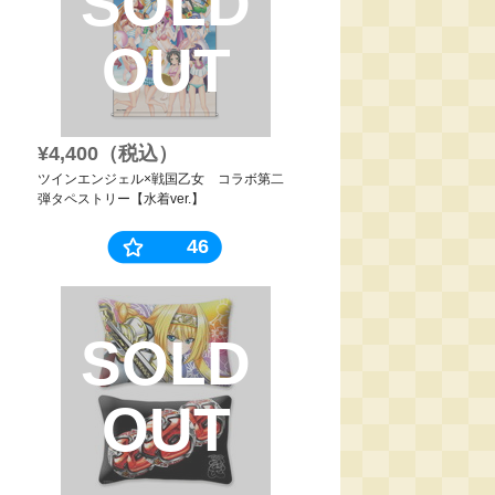
SOLD
OUT
¥4,400（税込）
ツインエンジェル×戦国乙女 コラボ第二
弾タペストリー【水着ver.】
46
SOLD
OUT