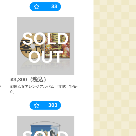
33
SOLD
OUT
¥3,300（税込）
ク
戦国乙女アレンジアルバム 「零式 TYPE-
0」
303