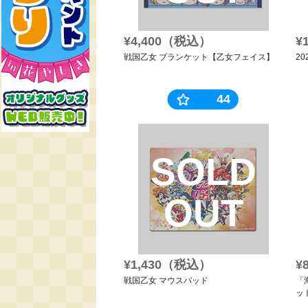
¥4,400（税込）
¥
戦国乙女 ブランケット【乙女フェイス】
2
44
SOLD
OUT
¥1,430（税込）
¥
戦国乙女 マウスパッド
「
ッ