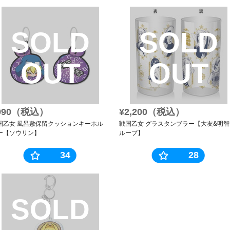
SOLD
SOLD
OUT
OUT
990（税込）
¥2,200（税込）
国乙女 風呂敷保留クッションキーホル
戦国乙女 グラスタンブラー【大友&明智
ー【ソウリン】
ループ】
34
28
SOLD