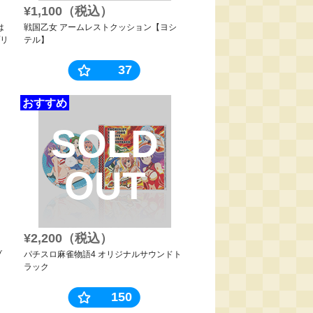
¥1,100（税込）
は
戦国乙女 アームレストクッション【ヨシ
リ
テル】
37
おすすめ
SOLD
OUT
¥2,200（税込）
ブ
パチスロ麻雀物語4 オリジナルサウンドト
ラック
150