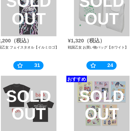
SOLD
SOLD
OUT
OUT
2,200（税込）
¥1,320（税込）
国乙女 フェイスタオル【イルミロゴ】
戦国乙女 お買い物バッグ【ホワイト】
31
24
おすすめ
SOLD
SOLD
OUT
OUT