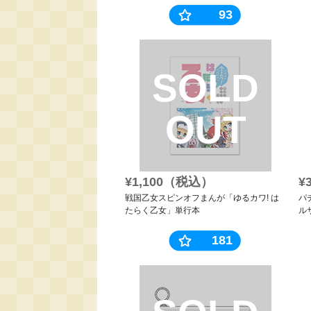
93
SOLD
OUT
¥1,100（税込）
¥
戦国乙女スピンオフまんが「ゆるカワ! は
パ
たらく乙女」単行本
ル
181