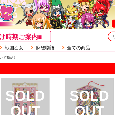
け時期ご案内■
戦国乙女
麻雀物語
全ての商品
ンド商品）
SOLD
SOLD
OUT
OUT