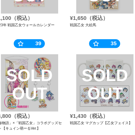
1,100（税込）
¥1,650（税込）
023年 戦国乙女ウォールカレンダー
戦国乙女 大絵馬
39
35
SOLD
SOLD
OUT
OUT
8,800（税込）
¥1,430（税込）
海物語」×「戦国乙女」コラボグッズセ
戦国乙女 マグカップ【乙女フェイス】
ト【キュイン萌ーるVer.】