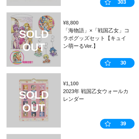
ンドトラック
おすすめ
¥2,970
戦国乙女 ス
SOLD
ポーチ【乙女
OUT