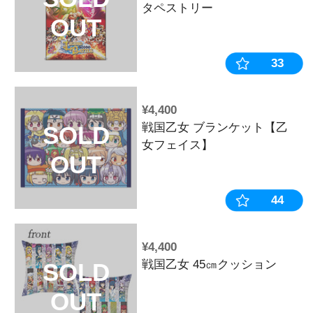
OUT
¥8,800
「海物語」×
SOLD
ラボグッズセ
OUT
ン萌ーるVer.