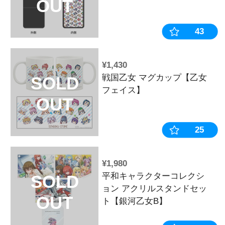
¥4,400
戦国乙女 45
SOLD
OUT
おすすめ
¥2,200
パチスロ麻雀物
SOLD
ルサウンドト