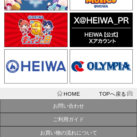
¥1,430
戦国乙女 マ
SOLD
OUT
¥1,980
平和キャラク
SOLD