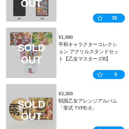
¥1,980
平和キャラク
SOLD
ョン アクリ
OUT
ト【乙女マス
おすすめ
¥1,980
P麻雀物語4 