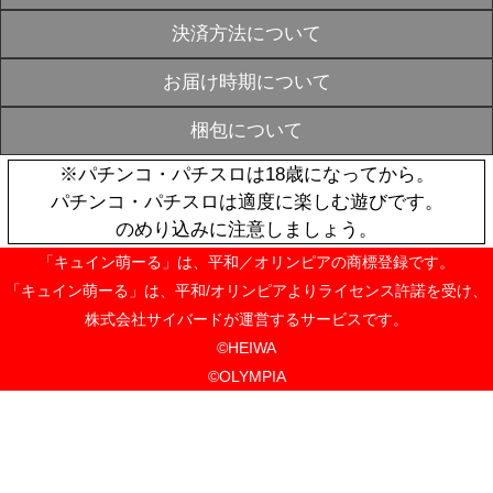
ョン アクリ
OUT
ト【南国育ち
¥2,970
戦国乙女 ス
SOLD
ポーチ【乙女
OUT