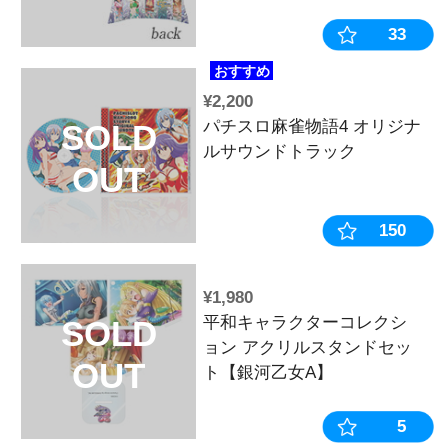
¥1,100
2023年 戦
SOLD
レンダー
OUT
¥1,430
戦国乙女 マ
SOLD
ゅいんアタッ
OUT