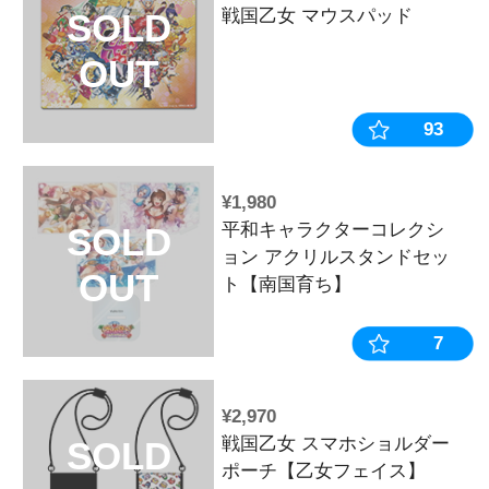
タペストリー
OUT
¥4,400
戦国乙女 ブ
SOLD
女フェイス】
OUT