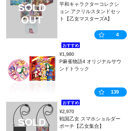
¥4,400
P戦国乙女 LEG
SOLD
オリジナルサ
OUT
ク【初回限定
¥3,080
ハルルナヴォ
SOLD
ション
OUT