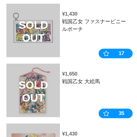
¥3,850
パチンコ戦国乙
SOLD
原 オリジナ
OUT
ラック【通常
¥3,300
P戦国乙女 LEG
SOLD