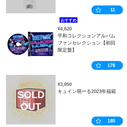
¥1,980
平和キャラク
SOLD
ョン アクリ
OUT
ト【乙女フェ
おすすめ
¥4,620
平和コレクシ
ファンセレク
限定盤】