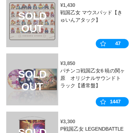
¥1,980
平和キャラク
SOLD
ョン アクリ
OUT
ト【乙女マス
¥3,300
戦国乙女アレ
SOLD
「零式 TYPE-