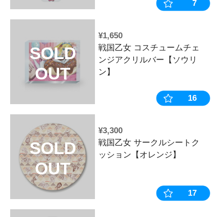
OUT
¥1,980
平和キャラク
SOLD
ョン アクリ
OUT
ト【銀河乙女