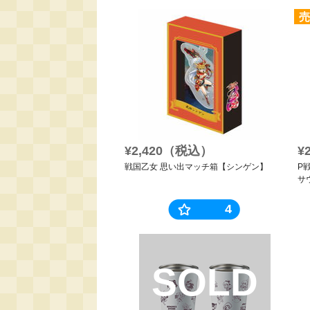
売
¥2,420（税込）
¥
戦国乙女 思い出マッチ箱【シンゲン】
P
サ
4
SOLD