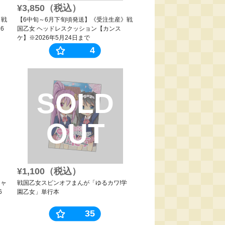
¥3,850（税込）
》戦
【6中旬～6月下旬頃発送】《受注生産》戦
6
国乙女 ヘッドレスクッション【カンス
ケ】※2026年5月24日まで
4
SOLD
OUT
¥1,100（税込）
シャ
戦国乙女スピンオフまんが「ゆるカワ!学
6
園乙女」単行本
35