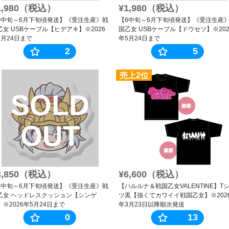
1,980（税込）
¥1,980（税込）
6中旬～6月下旬頃発送】《受注生産》戦
【6中旬～6月下旬頃発送】《受注生産
乙女 USBケーブル【ヒデアキ】※2026
国乙女 USBケーブル【ドウセツ】※202
5月24日まで
年5月24日まで
2
5
売上2位
SOLD
OUT
3,850（税込）
¥6,600（税込）
6中旬～6月下旬頃発送】《受注生産》戦
【ハルルナ＆戦国乙女VALENTINE】T
乙女 ヘッドレスクッション【シンゲ
ツ黒【強くてカワイイ戦国乙女】※202
】※2026年5月24日まで
年3月23日以降順次発送
0
13