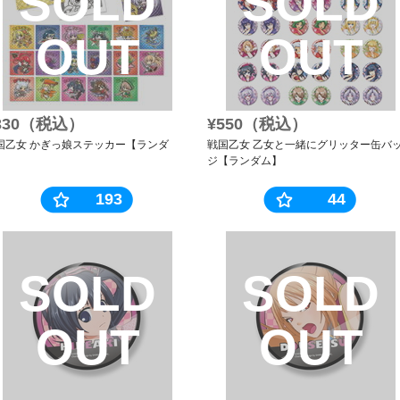
SOLD
SOLD
OUT
OUT
330（税込）
¥550（税込）
国乙女 かぎっ娘ステッカー【ランダ
戦国乙女 乙女と一緒にグリッター缶バ
】
ジ【ランダム】
193
44
SOLD
SOLD
OUT
OUT