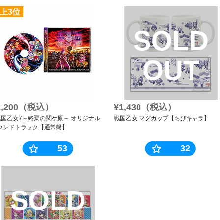
上3位
SOLD
OUT
2,200（税込）
¥1,430（税込）
戦国乙女7～終焉の関ケ原～ オリジナル
戦国乙女 マグカップ【ちびキャラ】
ウンドトラック【通常盤】
53
32
SOLD