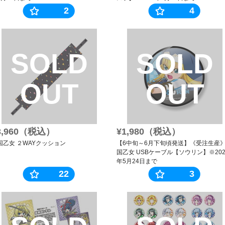
2
4
SOLD
SOLD
OUT
OUT
3,960（税込）
¥1,980（税込）
国乙女 ２WAYクッション
【6中旬～6月下旬頃発送】《受注生産
国乙女 USBケーブル【ソウリン】※202
年5月24日まで
22
3