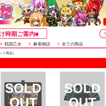
け時期ご案内■
戦国乙女
麻雀物語
全ての商品
ンド商品）
SOLD
SOLD
OUT
OUT