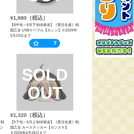
¥1,980（税込）
【6中旬～6月下旬頃発送】《受注生産》戦
国乙女 USBケーブル【カシン】※2026年
5月24日まで
7
SOLD
OUT
¥1,320（税込）
》戦
【5下旬～6月上旬頃発送】《受注生産》戦
カン
国乙女 カーステッカー【カンスケ】
※2026年4月26日まで