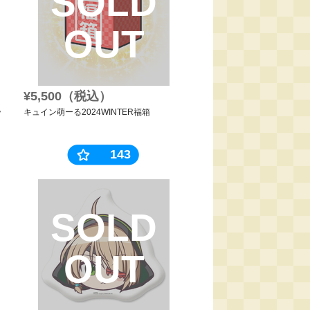
SOLD
OUT
¥5,500（税込）
ッ
キュイン萌ーる2024WINTER福箱
143
SOLD
OUT