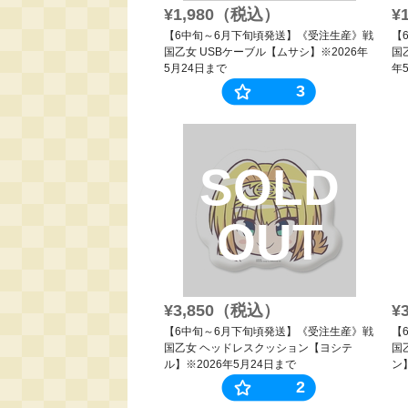
¥1,980（税込）
¥
【6中旬～6月下旬頃発送】《受注生産》戦
【
国乙女 USBケーブル【ムサシ】※2026年
国
5月24日まで
年
3
SOLD
OUT
¥3,850（税込）
¥
【6中旬～6月下旬頃発送】《受注生産》戦
【
国乙女 ヘッドレスクッション【ヨシテ
国
ル】※2026年5月24日まで
ン
2