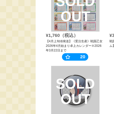
SOLD
OUT
¥1,760（税込）
¥
【4月上旬頃発送】《受注生産》戦国乙女
戦
2026年4月始まり卓上カレンダー※2026
ム
年3月22日まで
20
SOLD
OUT