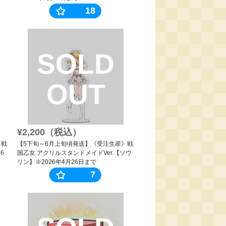
18
SOLD
OUT
¥2,200（税込）
》戦
【5下旬～6月上旬頃発送】《受注生産》戦
6
国乙女 アクリルスタンドメイドVer.【ソウ
リン】※2026年4月26日まで
7