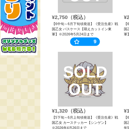
¥2,750（税込）
¥
【6中旬～6月下旬頃発送】《受注生産》戦
【
国乙女 パスケース【萌えカットイン東
国
軍】※2026年5月24日まで
軍
9
SOLD
OUT
¥1,320（税込）
¥
【5下旬～6月上旬頃発送】《受注生産》戦
【
国乙女 カーステッカー【シンゲン】
国
※2026年4月26日まで
年