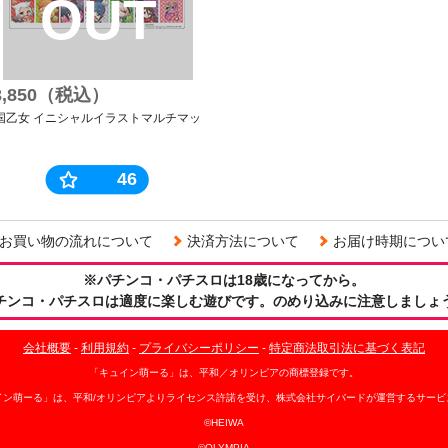
OUT
3,850（税込）
国乙女 イニシャルイラストマルチマッ
46
お買い物の流れについて
決済方法について
お届け時期につい
※パチンコ・パチスロは18歳になってから。
チンコ・パチスロは適度に楽しむ遊びです。のめり込みに注意しましょ
会社概要
-
利用規約
-
プライバシーポリシー
-
特定商法取引法に基づく表記
「キュイン萌ーる」は、平和／オリンピアの商標登録です。
イン萌ーる」は、平和/オリンピアよりライセンス許諾を受け、株式会社サイバードが運営するサービ
©HEIWA
©OLYMPIA